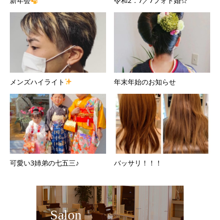
新年会
令和2．7／7フォト婚☆
メンズハイライト
年末年始のお知らせ
可愛い3姉弟の七五三♪
バッサリ！！！
Salon