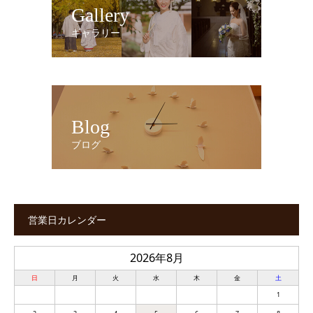
Gallery
ギャラリー
Blog
ブログ
営業日カレンダー
2026年8月
日
月
火
水
木
金
土
1