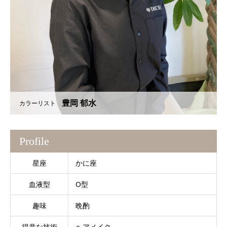
豊岡 郁水
カラーリスト
Profile
星座
かに座
血液型
O型
趣味
晩酌
得意な技術
ヘアメイク